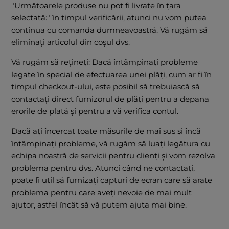
"Următoarele produse nu pot fi livrate în țara
selectată:" în timpul verificării, atunci nu vom putea
continua cu comanda dumneavoastră. Vă rugăm să
eliminați articolul din coșul dvs.
Vă rugăm să rețineți: Dacă întâmpinați probleme
legate în special de efectuarea unei plăți, cum ar fi în
timpul checkout-ului, este posibil să trebuiască să
contactați direct furnizorul de plăți pentru a depana
erorile de plată și pentru a vă verifica contul.
Dacă ați încercat toate măsurile de mai sus și încă
întâmpinați probleme, vă rugăm să luați legătura cu
echipa noastră de servicii pentru clienți și vom rezolva
problema pentru dvs. Atunci când ne contactați,
poate fi util să furnizați capturi de ecran care să arate
problema pentru care aveți nevoie de mai mult
ajutor, astfel încât să vă putem ajuta mai bine.