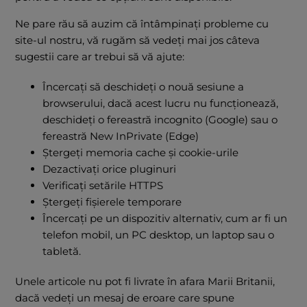
Ne pare rău să auzim că întâmpinați probleme cu
site-ul nostru, vă rugăm să vedeți mai jos câteva
sugestii care ar trebui să vă ajute:
Încercați să deschideți o nouă sesiune a
browserului, dacă acest lucru nu funcționează,
deschideți o fereastră incognito (Google) sau o
fereastră New InPrivate (Edge)
Ștergeți memoria cache și cookie-urile
Dezactivați orice pluginuri
Verificați setările HTTPS
Ștergeți fișierele temporare
Încercați pe un dispozitiv alternativ, cum ar fi un
telefon mobil, un PC desktop, un laptop sau o
tabletă.
Unele articole nu pot fi livrate în afara Marii Britanii,
dacă vedeți un mesaj de eroare care spune