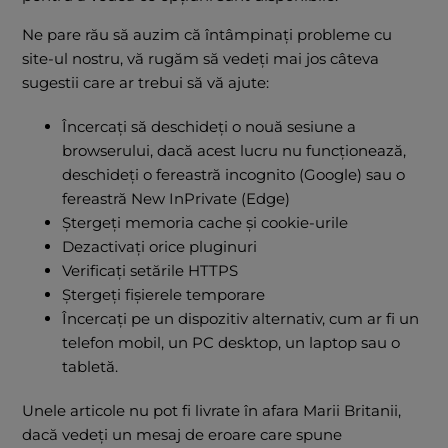
Ne pare rău să auzim că întâmpinați probleme cu
site-ul nostru, vă rugăm să vedeți mai jos câteva
sugestii care ar trebui să vă ajute:
Încercați să deschideți o nouă sesiune a
browserului, dacă acest lucru nu funcționează,
deschideți o fereastră incognito (Google) sau o
fereastră New InPrivate (Edge)
Ștergeți memoria cache și cookie-urile
Dezactivați orice pluginuri
Verificați setările HTTPS
Ștergeți fișierele temporare
Încercați pe un dispozitiv alternativ, cum ar fi un
telefon mobil, un PC desktop, un laptop sau o
tabletă.
Unele articole nu pot fi livrate în afara Marii Britanii,
dacă vedeți un mesaj de eroare care spune