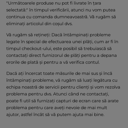
"Următoarele produse nu pot fi livrate în țara
selectată:" în timpul verificării, atunci nu vom putea
continua cu comanda dumneavoastră. Vă rugăm să
eliminați articolul din coșul dvs.
Vă rugăm să rețineți: Dacă întâmpinați probleme
legate în special de efectuarea unei plăți, cum ar fi în
timpul checkout-ului, este posibil să trebuiască să
contactați direct furnizorul de plăți pentru a depana
erorile de plată și pentru a vă verifica contul.
Dacă ați încercat toate măsurile de mai sus și încă
întâmpinați probleme, vă rugăm să luați legătura cu
echipa noastră de servicii pentru clienți și vom rezolva
problema pentru dvs. Atunci când ne contactați,
poate fi util să furnizați capturi de ecran care să arate
problema pentru care aveți nevoie de mai mult
ajutor, astfel încât să vă putem ajuta mai bine.