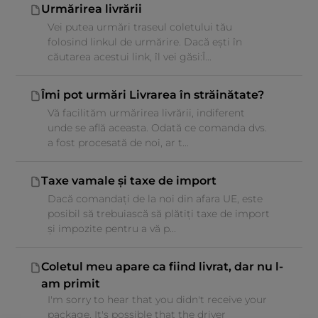
Urmărirea livrării
Vei putea urmări traseul coletului tău
folosind linkul de urmărire. Dacă ești în
căutarea acestui link, îl vei găsi:Î...
Îmi pot urmări Livrarea în străinătate?
Vă facilităm urmărirea livrării, indiferent
unde se află aceasta. Odată ce comanda dvs.
a fost procesată de noi, ar t...
Taxe vamale și taxe de import
Dacă comandați de la noi din afara UE, este
posibil să trebuiască să plătiți taxe de import
și impozite pentru a vă p...
Coletul meu apare ca fiind livrat, dar nu l-
am primit
I'm sorry to hear that you didn't receive your
package. It's possible that the driver