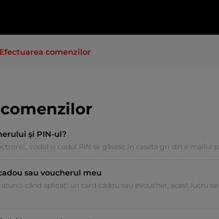
Efectuarea comenzilor
 comenzilor
rului și PIN-ul?
ctronic, codul și codul PIN se găsesc în caseta gri din e-mailul pr
cadou sau voucherul meu
tunci când aplicați un card cadou sau eVoucher, acest lucru se