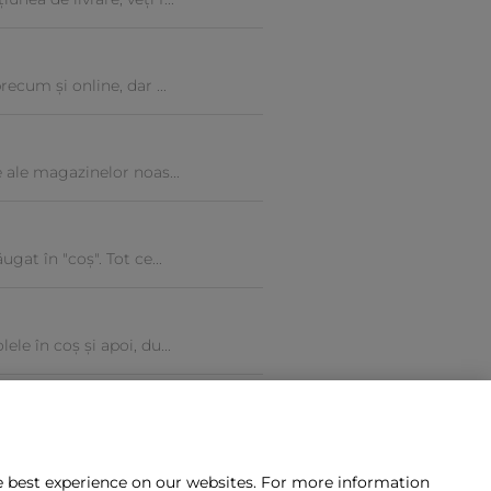
ecum și online, dar ...
e ale magazinelor noas...
gat în "coș". Tot ce...
le în coș și apoi, du...
he best experience on our websites. For more information