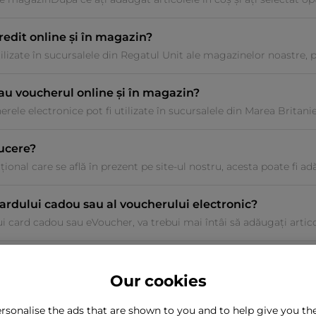
credit online și în magazin?
tilizate în sucursalele din Regatul Unit ale magazinelor noastre, pr
sau voucherul online și în magazin?
erele electronice pot fi utilizate în sucursalele din Marea Britani
ucere?
onal care se află în prezent pe site-ul nostru, acesta poate fi adău
cardului cadou sau al voucherului electronic?
i card cadou sau eVoucher, va trebui mai întâi să adăugați articole
Our cookies
rsonalise the ads that are shown to you and to help give you t
ăsiți ceea ce căutați?