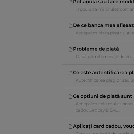
Pot anula sau face modi
Trebuie să-mi anulez comand
De ce banca mea afișea
Acceptăm plata pentru un art
Probleme de plată
Dacă primiți mesaje de eroar
Ce este autentificarea pl
Autentificarea plăților sau 3
Ce opțiuni de plată sunt
Acceptăm cele mai cunoscu
cadouGiropayiDEAL...
Aplicați card cadou, vou
Card cadou/notă de credit de 