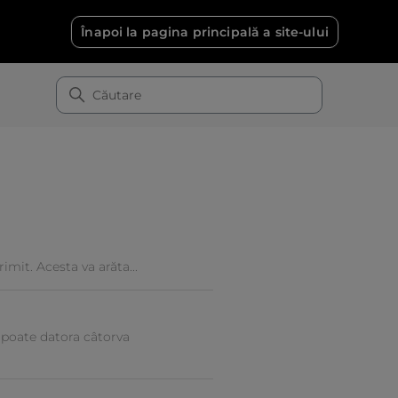
Înapoi la pagina principală a site-ului
imit. Acesta va arăta...
 poate datora câtorva