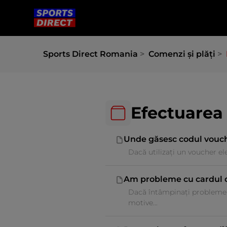
Sports Direct Romania
Comenzi și plăți
Efectuarea
Unde găsesc codul vouche
Dacă utilizați un voucher ele
Am probleme cu cardul 
Dacă întâmpinați probleme a
motive...