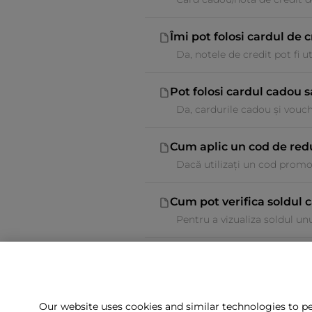
Îmi pot folosi cardul de 
Da, notele de credit pot fi u
Pot folosi cardul cadou 
Da, cardurile cadou și vouch
Cum aplic un cod de red
Dacă utilizați un cod promoți
Cum pot verifica soldul 
Pentru a vizualiza soldul unu
Our website uses cookies and similar technologies to pe
Nu g