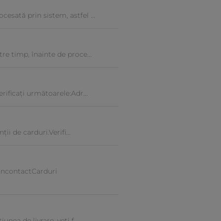
sată prin sistem, astfel ...
e timp, înainte de proce...
rificați următoarele:Adr...
i de carduri.Verifi...
ancontactCarduri
ea de livrare, veți f...