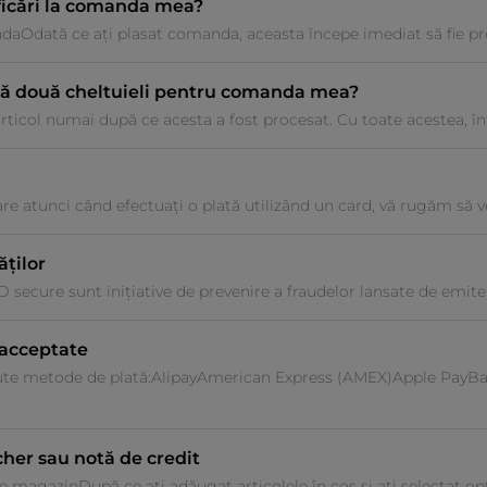
ficări la comanda mea?
aOdată ce ați plasat comanda, aceasta începe imediat să fie proce
ză două cheltuieli pentru comanda mea?
icol numai după ce acesta a fost procesat. Cu toate acestea, într
e atunci când efectuați o plată utilizând un card, vă rugăm să ve
ăților
D secure sunt inițiative de prevenire a fraudelor lansate de emitenți
 acceptate
te metode de plată:AlipayAmerican Express (AMEX)Apple PayB
cher sau notă de credit
magazinDupă ce ați adăugat articolele în coș și ați selectat opțiun