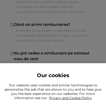
Avem termeni și politici diferite pentru
cumpărăturile din magazin față de
cumpărăturile online.Articolele nedorite p...
Când voi primi rambursarea?
Încercăm să procesăm toate retururile cât
mai repede posibil pentru ca dvs. să primiți
rambursarea. Dacă ați aranjat ...
Nu pot vedea o rambursare pe extrasul
meu de cont
Vă rugăm să acordați 7 zile pentru ca
rambursarea să apară în contul dvs. bancar.
Our cookies
Our website uses cookies and similar technologies to
personalise the ads that are shown to you and to help give
you the best experience on our websites. For more
information see our
Privacy and Cookie Policy
Nu găsiți ceea ce căutați?