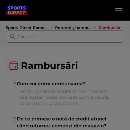
Sports Direct Romania
Retururi și rambursări
Rambursări
Rambursări
Cum voi primi rambursarea?
Pentru comenzile plasate online - Încercăm
să procesăm toate retururile cât mai repede
posibil pentru ca dvs. să prim...
De ce primesc o notă de credit atunci
când returnez comenzi din magazin?