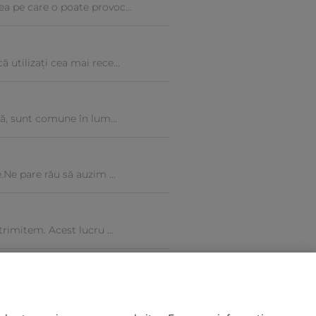
ea pe care o poate provoc...
 utilizați cea mai rece...
că, sunt comune în lum...
.Ne pare rău să auzim ...
trimitem. Acest lucru ...