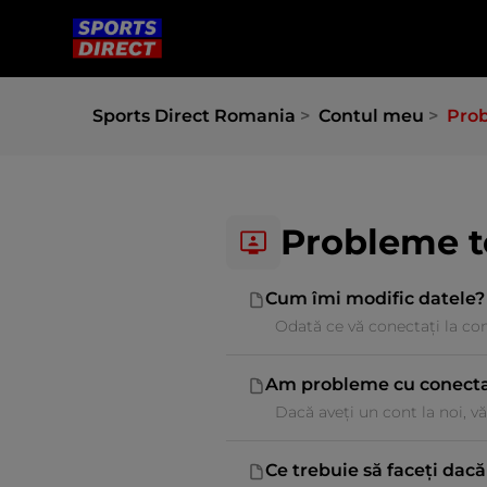
Sports Direct Romania
Contul meu
Pro
Probleme t
Cum îmi modific datele?
Odată ce vă conectați la cont
Am probleme cu conectar
Dacă aveți un cont la noi, vă
Ce trebuie să faceți dacă 