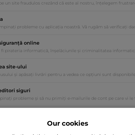
 un site fraudulos crezând că este al nostru, înțelegem frustrar
ia
mpinați probleme cu aplicația noastră. Vă rugăm să verificați dacă
siguranță online
fi pirateria informatică, înșelăciunile și criminalitatea informati
a site-ului
sului și apăsați livrări pentru a vedea ce opțiuni sunt disponibile
ditori siguri
inați probleme și să nu primiți e-mailurile de cont pe care vi le 
Our cookies