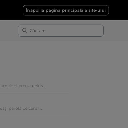
Înapoi la pagina principală a site-ului
v.Numele și prenumeleN...
ași parolă pe care l...