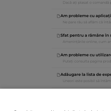
Dacă ați plasat o comandă pe
Am probleme cu aplicaț
Ne pare rău să aflăm că întâ
Sfat pentru a rămâne în 
Amenințările online, cum ar 
Am probleme cu utilizare
Puteți consulta pagina produ
Adăugare la lista de expe
Uneori este posibil să întâmp