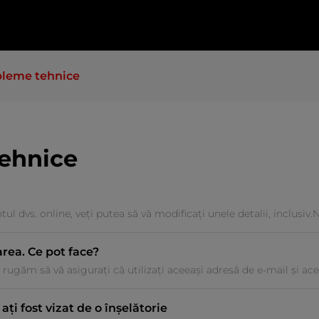
bleme tehnice
ehnice
ul dvs. online, veți putea să vă modificați unele detalii, inclusi
ea. Ce pot face?
 rugăm să vă asigurați că utilizați aceeași adresă de e-mail și acee
ați fost vizat de o înșelătorie