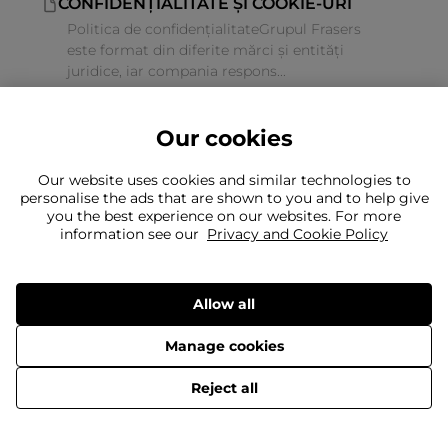
CONFIDENȚIALITATE ȘI COOKIE-URI
Politica de confidențialitateGrupul Frasers
este format din diferite mărci și entități
juridice, iar compania respons...
Our cookies
Our website uses cookies and similar technologies to
personalise the ads that are shown to you and to help give
you the best experience on our websites. For more
Nu găsiți ceea ce căutați?
information see our
Privacy and Cookie Policy
Echipa noastră este aici pentru a vă ajuta
Încă trebuie să ne contactați
Allow all
Manage cookies
Livrare
Retururi
Termeni și condiții
Politica de confidențialitate
© 2026 Frasers Group Trading Limited
Reject all